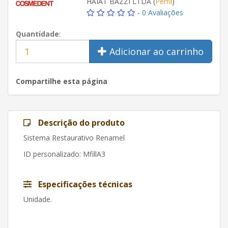
HAIAT BAZZI LTDA (
Perfil
)
-
0 Avaliações
Quantidade
:
Adicionar ao carrinho
Compartilhe esta página
Descrição do produto
Sistema Restaurativo Renamel
ID personalizado
: MfillA3
Especificações técnicas
Unidade.